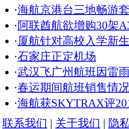
·
海航京港台三地畅游套
·
阿联酋航欲增购30架A3
·
厦航针对高校入学新
·
石家庄正定机场
·
武汉飞广州航班因雷
·
春运期间航班销售情
·
海航获SKYTRAX评2
联系我们
|
关于我们
|
隐