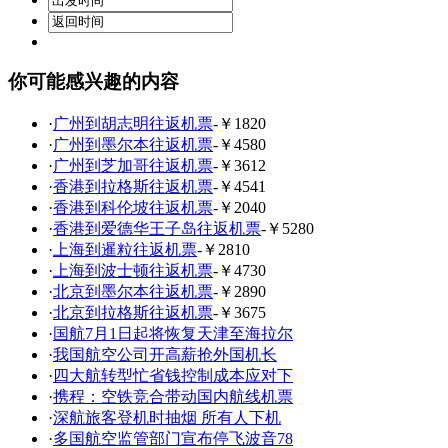
你可能感兴趣的内容
·
广州到胡志明往返机票
-￥1820
·
广州到墨尔本往返机票
-￥4580
·
广州到芝加哥往返机票
-￥3612
·
香港到拉格斯往返机票
-￥4541
·
香港到科伦坡往返机票
-￥2040
·
香港到爱德华王子岛往返机票
-￥5280
·
上海到暹粒往返机票
-￥2810
·
上海到波士顿往返机票
-￥4730
·
北京到墨尔本往返机票
-￥2890
·
北京到拉格斯往返机票
-￥3675
·
国航7月1日起将恢复天津至海拉尔
·
我国航空公司开高薪抢外国机长
·
四大航转型忙省钱控制成本应对下
·
携程：空铁竞合带动国内航线机票
·
深航旅客登机时抽烟 所有人下机
·
多国航空监管部门宣布停飞波音78