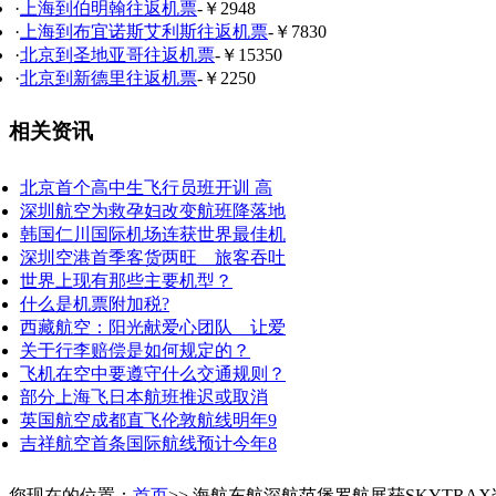
·
上海到伯明翰往返机票
-￥2948
·
上海到布宜诺斯艾利斯往返机票
-￥7830
·
北京到圣地亚哥往返机票
-￥15350
·
北京到新德里往返机票
-￥2250
相关资讯
北京首个高中生飞行员班开训 高
深圳航空为救孕妇改变航班降落地
韩国仁川国际机场连获世界最佳机
深圳空港首季客货两旺 旅客吞吐
世界上现有那些主要机型？
什么是机票附加税?
西藏航空：阳光献爱心团队 让爱
关于行李赔偿是如何规定的？
飞机在空中要遵守什么交通规则？
部分上海飞日本航班推迟或取消
英国航空成都直飞伦敦航线明年9
吉祥航空首条国际航线预计今年8
您现在的位置：
首页
>> 海航东航深航范堡罗航展获SKYTRA