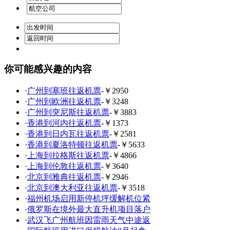
你可能感兴趣的内容
·
广州到塞班往返机票
-￥2950
·
广州到欧洲往返机票
-￥3248
·
广州到突尼斯往返机票
-￥3883
·
香港到河内往返机票
-￥1373
·
香港到日内瓦往返机票
-￥2581
·
香港到夏洛特顿往返机票
-￥5633
·
上海到拉格斯往返机票
-￥4866
·
上海到伦敦往返机票
-￥3640
·
北京到雅典往返机票
-￥2946
·
北京到澳大利亚往返机票
-￥3518
·
福州机场启用新停机坪缓解机位紧
·
俄罗斯在境外最大直升机项目落户
·
武汉飞广州航班因雷雨天气中途返