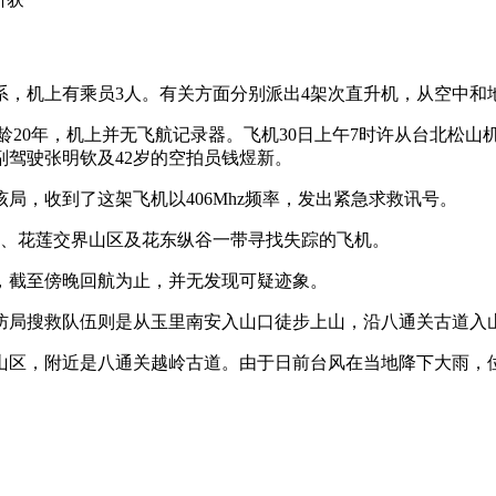
系，机上有乘员3人。有关方面分别派出4架次直升机，从空中
20年，机上并无飞航记录器。飞机30日上午7时许从台北松山
副驾驶张明钦及42岁的空拍员钱煜新。
局，收到了这架飞机以406Mhz频率，发出紧急求救讯号。
、花莲交界山区及花东纵谷一带寻找失踪的飞机。
，截至傍晚回航为止，并无发现可疑迹象。
局搜救队伍则是从玉里南安入山口徒步上山，沿八通关古道入
区，附近是八通关越岭古道。由于日前台风在当地降下大雨，位