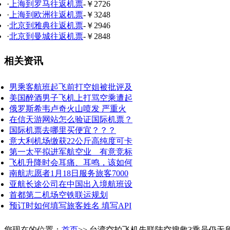
·
上海到罗马往返机票
-￥2726
·
上海到欧洲往返机票
-￥3248
·
北京到雅典往返机票
-￥2946
·
北京到曼城往返机票
-￥2848
相关资讯
男乘客航班起飞前打空姐被批评及
美国醉酒男子飞机上打骂空乘遭起
俄罗斯希韦卢奇火山喷发 严重火
在信天游网站怎么验证国际机票？
国际机票去哪里买便宜？？？
意大利机场缴获22公斤高纯度可卡
第一太平拟进军航空业 有意竞标
飞机升降时会耳痛、耳鸣，该如何
南航志愿者1月18日服务旅客7000
亚航长途公司在中国出入境航班设
首都第二机场空铁联运规划
预订时如何填写旅客姓名 填写API
您现在的位置：
首页
>> 台湾空拍飞机失联陆空搜救3乘员仍无