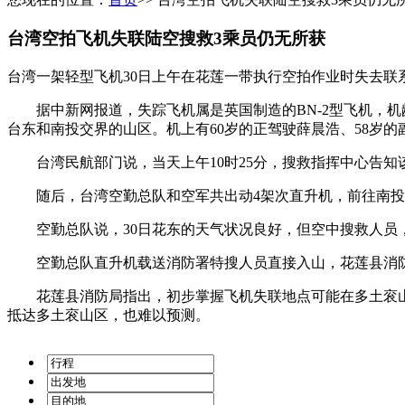
台湾空拍飞机失联陆空搜救3乘员仍无所获
台湾一架轻型飞机30日上午在花莲一带执行空拍作业时失去联
据中新网报道，失踪飞机属是英国制造的BN-2型飞机，机龄
台东和南投交界的山区。机上有60岁的正驾驶薛晨浩、58岁的
台湾民航部门说，当天上午10时25分，搜救指挥中心告知该
随后，台湾空勤总队和空军共出动4架次直升机，前往南投
空勤总队说，30日花东的天气状况良好，但空中搜救人员
空勤总队直升机载送消防署特搜人员直接入山，花莲县消防
花莲县消防局指出，初步掌握飞机失联地点可能在多土衮山
抵达多土衮山区，也难以预测。