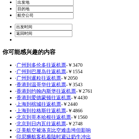
你可能感兴趣的内容
·
广州到多伦多往返机票
-￥3470
·
广州到巴厘岛往返机票
-￥1554
·
广州到暹粒往返机票
-￥2050
·
香港到温哥华往返机票
-￥3543
·
香港到约翰内斯堡往返机票
-￥2761
·
香港到爱德蒙顿往返机票
-￥4430
·
上海到槟城往返机票
-￥2440
·
上海到拉格斯往返机票
-￥4866
·
北京到哥本哈根往返机票
-￥1560
·
北京到日内瓦往返机票
-￥2748
·
泛美航空被洛克比空难击垮但影响
·
印尼狮航客机着陆时避让奶牛冲出