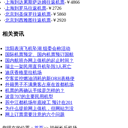
·
上海到达累斯萨达姆往返机票
-￥4866
·
上海到罗马往返机票
-￥2726
·
北京到圣保罗往返机票
-￥5860
·
北京到西雅图往返机票
-￥2920
相关资讯
沈阳表演飞机坠湖 组委会称活动
国际机票预定、国内机票预订国航
国内航班办网上值机的起止时间？
瑞士一架民用直升机坠毁3人死亡
迪庆香格里拉机场
空客监控燃油消耗的新QRH表格使
外籍男子不满乘客占座在首都机场
机票的再确认手续是怎样的？
波音707的主要民用机型
苏中江都机场年底竣工 预计在201
为什么提前网上值机，但网站怎没
网上订票需要注意的六个问题
您现在的位置：
首页
>> 福州长乐机场