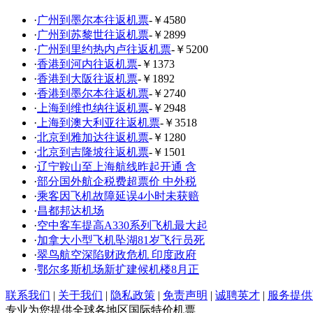
·
广州到墨尔本往返机票
-￥4580
·
广州到苏黎世往返机票
-￥2899
·
广州到里约热内卢往返机票
-￥5200
·
香港到河内往返机票
-￥1373
·
香港到大阪往返机票
-￥1892
·
香港到墨尔本往返机票
-￥2740
·
上海到维也纳往返机票
-￥2948
·
上海到澳大利亚往返机票
-￥3518
·
北京到雅加达往返机票
-￥1280
·
北京到吉隆坡往返机票
-￥1501
·
辽宁鞍山至上海航线昨起开通 含
·
部分国外航企税费超票价 中外税
·
乘客因飞机故障延误4小时未获赔
·
昌都邦达机场
·
空中客车提高A330系列飞机最大起
·
加拿大小型飞机坠湖81岁飞行员死
·
翠鸟航空深陷财政危机 印度政府
·
鄂尔多斯机场新扩建候机楼8月正
联系我们
|
关于我们
|
隐私政策
|
免责声明
|
诚聘英才
|
服务提供
专业为您提供全球各地区国际特价机票