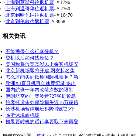
·
上海到莫斯科往返机票
-￥1796
·
上海到温哥华往返机票
-￥2760
·
北京到哈瓦纳往返机票
-￥16470
·
北京到伦敦往返机票
-￥3058
相关资讯
不能携带什么行李登机？
登机以后如何找座位？
美国称将放宽75岁以上乘客机场安
北京新机场即将开建 网友起名焦
怎么才能买到纸质国际机票啊？急
欧洲X3直升机再创速度纪录 退出
国内航班一年内改签次数的限制
伊朗航空的一架波音727客机紧急
旅客托运未办保险损失近16万获赔
长沙机场暂停航班起降 南航23个
临沂沐埠岭机场
如果要转机的话行李要取下来再登
您现在的位置：
首页
>> 法兰克福机场完成扩建可供超大机型起