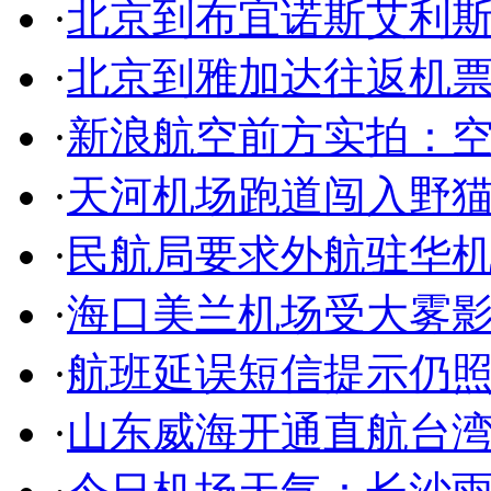
·
北京到布宜诺斯艾利
·
北京到雅加达往返机
·
新浪航空前方实拍：空客
·
天河机场跑道闯入野
·
民航局要求外航驻华
·
海口美兰机场受大雾影
·
航班延误短信提示仍照
·
山东威海开通直航台湾