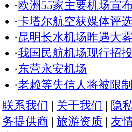
·
欧洲55家主要机场宣
·
卡塔尔航空获媒体评
·
昆明长水机场昨遇大
·
我国民航机场现行招
·
东营永安机场
·
老赖等失信人将被限
联系我们
|
关于我们
|
隐
务提供商
|
旅游资质
|
友