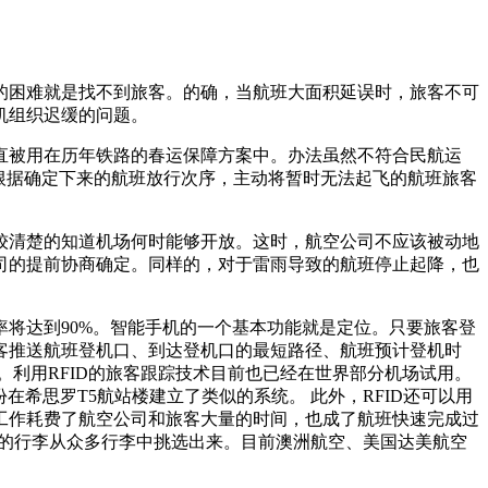
的困难就是找不到旅客。的确，当航班大面积延误时，旅客不可
机组织迟缓的问题。
直被用在历年铁路的春运保障方案中。办法虽然不符合民航运
根据确定下来的航班放行次序，主动将暂时无法起飞的航班旅客
较清楚的知道机场何时能够开放。这时，航空公司不应该被动地
司的提前协商确定。同样的，对于雷雨导致的航班停止起降，也
率将达到
90%
。智能手机的一个基本功能就是定位。只要旅客登
客推送航班登机口、到达登机口的最短路径、航班预计登机时
。利用
RFID
的旅客跟踪技术目前也已经在世界部分机场试用。
份在希思罗
T5
航站楼建立了类似的系统。
此外，
RFID
还可以用
工作耗费了航空公司和旅客大量的时间，也成了航班快速完成过
的行李从众多行李中挑选出来。目前澳洲航空、美国达美航空