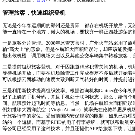
管理旅客，快速组织登机
无论是今年春运期间的郑州还是贵阳，都存在机场开放后，无
能一直待在一个地方，偌大的机场，要找齐一群正四处游荡的
一是旅客分片管理。
2008
年冰雪灾害时，广州火车站采用了旅
输“高大上”的形象。但是在航班大面积延误时，却应该能发
撤出候机楼，调用机场大巴以及其他公交车辆集中转移旅客，
二是提前组织旅客登机。对于因跑道积冰积雪关闭的机场，机
等待机场开放，而要在机场除雪工作完成得差不多后就开始着
可以根据云团移动的速度大致判断天气转好的时间，并提前进
三是利用新技术提高组织效率。根据咨询机构
Gartner
在今年初
记了正确的手机号码，并且手机处于联网状态，那么，给每个
间、航班预计起飞时间等信息。当然，机场在航班大面积延误
例如维珍大西洋航空（
Virgin Atlantic
）就率先在伦敦希思罗机
于旅客行李的定位。受当前国内安保规定的限制，如果已办理
站的一个短板。而基于
RFID
的电子行李标牌，就可以帮助航空
等公司已经采用了这种技术，并且还提供
APP
给旅客下载，让