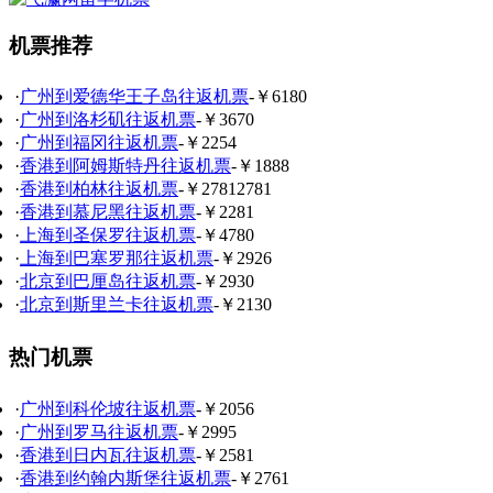
机票推荐
·
广州到爱德华王子岛往返机票
-￥6180
·
广州到洛杉矶往返机票
-￥3670
·
广州到福冈往返机票
-￥2254
·
香港到阿姆斯特丹往返机票
-￥1888
·
香港到柏林往返机票
-￥27812781
·
香港到慕尼黑往返机票
-￥2281
·
上海到圣保罗往返机票
-￥4780
·
上海到巴塞罗那往返机票
-￥2926
·
北京到巴厘岛往返机票
-￥2930
·
北京到斯里兰卡往返机票
-￥2130
热门机票
·
广州到科伦坡往返机票
-￥2056
·
广州到罗马往返机票
-￥2995
·
香港到日内瓦往返机票
-￥2581
·
香港到约翰内斯堡往返机票
-￥2761