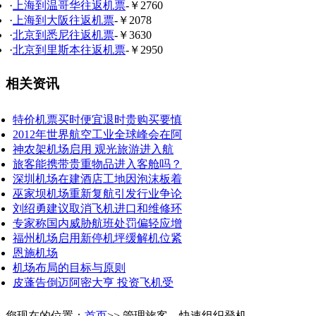
·
上海到温哥华往返机票
-￥2760
·
上海到大阪往返机票
-￥2078
·
北京到悉尼往返机票
-￥3630
·
北京到里斯本往返机票
-￥2950
相关资讯
特价机票买时便宜退时贵购买要慎
2012年世界航空工业全球峰会在阿
神农架机场启用 观光旅游进入航
旅客能携带贵重物品进入客舱吗？
深圳机场在建酒店工地因泡沫板着
巫家坝机场重新复航引发行业争论
刘绍勇建议取消飞机进口和维修环
专家称国内威胁航班处罚偏轻应增
福州机场启用新停机坪缓解机位紧
恩施机场
机场布局的目标与原则
皮蓬告倒迈阿密大亨 投资飞机受
您现在的位置：
首页
>> 管理旅客，快速组织登机