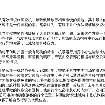
法有效组织旅客登机，导致航班放行相当缓慢的问题。其中最大
旅客不是一件容易的事。笔者认为，有以下几个办法能够解决登
客异地候乘的办法缓解了大量旅客积压的问题。后来这个方案一
挥一些作用。当发生航班大面积延误时，机场的应急指挥中心应该
实行异地候乘，以减轻候机楼压力。
场对于何时扫雪一般有明确的标准，机场运行指挥中心也能够比
手组织旅客登机。而登机的顺序，应该由空管部门根据与航空公
行上客组织。
做的智能手机趋势分析，到
2014
年，智能手机在中国市场的渗透
航班的每一位旅客定位就不是难事，甚至可以通过系统直接向旅
时为旅客提供免费的
Wi-Fi
将为提高航班恢复效率提供很大的帮助
场的
T3
航站楼使用这种技术跟踪旅客的位置，英航也于去年九月
登机手续的旅客没有登机，他的行李也必须从机舱内卸下。这项
公司准确地确定旅客的行李位置，从而能够快速地将未登机旅客
旅客了解自己行李的大致位置。