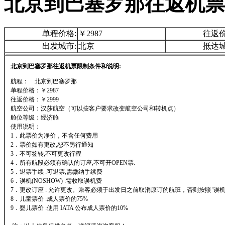
北京到巴塞罗那往返机票
单程价格:
￥2987
往返价
出发城市:
北京
抵达城
北京到巴塞罗那往返机票限制条件和说明:
航程： 北京到巴塞罗那
单程价格：￥2987
往返价格：￥2999
航空公司：汉莎航空（可以按客户要求改变航空公司和转机点）
舱位等级：经济舱
使用说明：
1．此票价为净价，不含任何费用
2．票价如有更改,恕不另行通知
3．不可签转,不可更改行程
4．所有航段必须有确认的订座,不可开OPEN票.
5．退票手续 :可退票,需缴纳手续费
6．误机(NOSHOW) :需收取误机费
7．更改订座 : 允许更改。乘客必须于出发日之前取消原订的航班，否则按照 '误机'
8．儿童票价 :成人票价的75%
9．婴儿票价 :使用 IATA 公布成人票价的10%