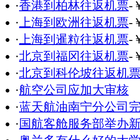
·
香港到柏林往返机票
-
·
上海到欧洲往返机票
-
·
上海到暹粒往返机票
-
·
北京到福冈往返机票
-
·
北京到科伦坡往返机
·
航空公司应加大审核
·
蓝天航油南宁分公司
·
国航客舱服务部举办