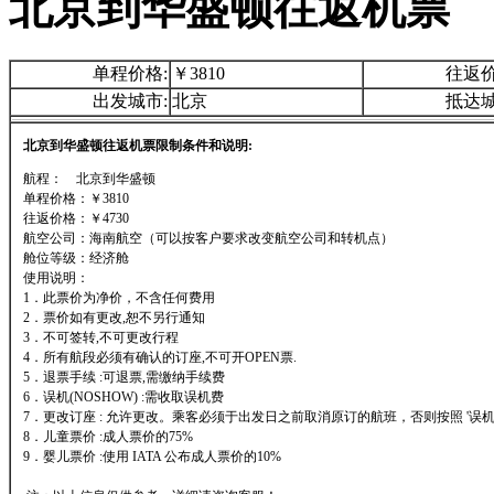
北京到华盛顿往返机票
单程价格:
￥3810
往返价
出发城市:
北京
抵达城
北京到华盛顿往返机票限制条件和说明:
航程： 北京到华盛顿
单程价格：￥3810
往返价格：￥4730
航空公司：海南航空（可以按客户要求改变航空公司和转机点）
舱位等级：经济舱
使用说明：
1．此票价为净价，不含任何费用
2．票价如有更改,恕不另行通知
3．不可签转,不可更改行程
4．所有航段必须有确认的订座,不可开OPEN票.
5．退票手续 :可退票,需缴纳手续费
6．误机(NOSHOW) :需收取误机费
7．更改订座 : 允许更改。乘客必须于出发日之前取消原订的航班，否则按照 '误机'
8．儿童票价 :成人票价的75%
9．婴儿票价 :使用 IATA 公布成人票价的10%