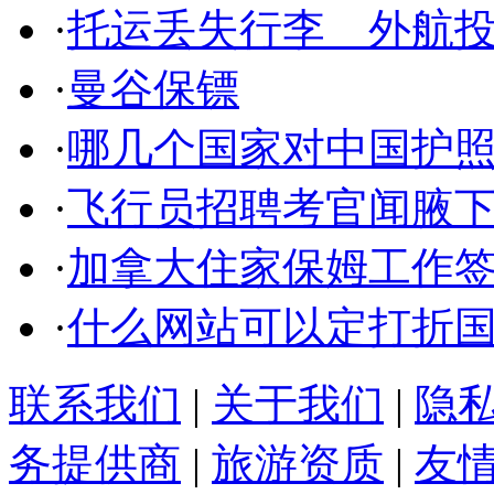
·
托运丢失行李 外航
·
曼谷保镖
·
哪几个国家对中国护照
·
飞行员招聘考官闻腋
·
加拿大住家保姆工作
·
什么网站可以定打折
联系我们
|
关于我们
|
隐
务提供商
|
旅游资质
|
友