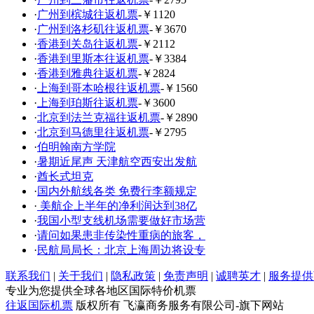
·
广州到槟城往返机票
-￥1120
·
广州到洛杉矶往返机票
-￥3670
·
香港到关岛往返机票
-￥2112
·
香港到里斯本往返机票
-￥3384
·
香港到雅典往返机票
-￥2824
·
上海到哥本哈根往返机票
-￥1560
·
上海到珀斯往返机票
-￥3600
·
北京到法兰克福往返机票
-￥2890
·
北京到马德里往返机票
-￥2795
·
伯明翰南方学院
·
暑期近尾声 天津航空西安出发航
·
酋长式坦克
·
国内外航线各类 免费行李额规定
·
美航企上半年的净利润达到38亿
·
我国小型支线机场需要做好市场营
·
请问如果患非传染性重病的旅客，
·
民航局局长：北京上海周边将设专
联系我们
|
关于我们
|
隐私政策
|
免责声明
|
诚聘英才
|
服务提供
专业为您提供全球各地区国际特价机票
往返国际机票
版权所有 飞瀛商务服务有限公司-旗下网站