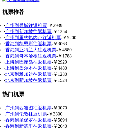
机票推荐
·
广州到曼城往返机票
-￥2939
·
广州到新加坡往返机票
-￥1254
·
广州到里约热内卢往返机票
-￥5200
·
香港到凯恩斯往返机票
-￥3063
·
香港到亚特兰大往返机票
-￥4580
·
香港到哥本哈根往返机票
-￥1788
·
上海到巴厘岛往返机票
-￥2929
·
上海到墨尔本往返机票
-￥4480
·
北京到雅加达往返机票
-￥1280
·
北京到新加坡往返机票
-￥1524
热门机票
·
广州到西雅图往返机票
-￥3070
·
广州到伦敦往返机票
-￥3300
·
香港到圣保罗往返机票
-￥5894
·
香港到新德里往返机票
-￥2040