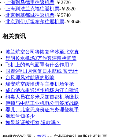
·
上海到马德里往返机票
-￥2726
·
上海到法兰克福往返机票
-￥2820
·
北京到基都城往返机票
-￥5740
·
北京到伊斯坦布尔往返机票
-￥3046
相关资讯
波兰航空公司将恢复华沙至北京直
昆明长水机场2万旅客滞留拷问管
飞机上的氧气面罩有什么作用？
国泰9至11月恢复日本航线 暂无计
台风飓风对航班的影响
瑞安航空缓慢进军主要机场争抢
成自泸赤串通泸州机场内江自建通
缉毒人员在多米尼加首都机场缴获
伊顿与中航工业机电公司签署战略
婴儿、儿童无身份证怎办理登机手
航班号知多少
如果签证被拒签,退款吗？
您现在的位置：
首页
>> 广州到布达佩斯往返机票