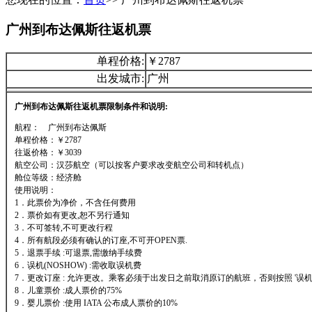
广州到布达佩斯往返机票
单程价格:
￥2787
出发城市:
广州
广州到布达佩斯往返机票限制条件和说明:
航程： 广州到布达佩斯
单程价格：￥2787
往返价格：￥3039
航空公司：汉莎航空（可以按客户要求改变航空公司和转机点）
舱位等级：经济舱
使用说明：
1．此票价为净价，不含任何费用
2．票价如有更改,恕不另行通知
3．不可签转,不可更改行程
4．所有航段必须有确认的订座,不可开OPEN票.
5．退票手续 :可退票,需缴纳手续费
6．误机(NOSHOW) :需收取误机费
7．更改订座 : 允许更改。乘客必须于出发日之前取消原订的航班，否则按照 '误机'
8．儿童票价 :成人票价的75%
9．婴儿票价 :使用 IATA 公布成人票价的10%