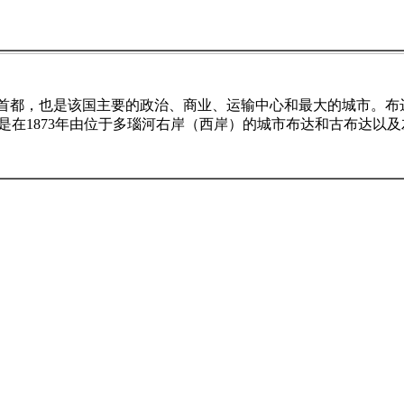
t）是匈牙利首都，也是该国主要的政治、商业、运输中心和最大的城市
市是在1873年由位于多瑙河右岸（西岸）的城市布达和古布达以