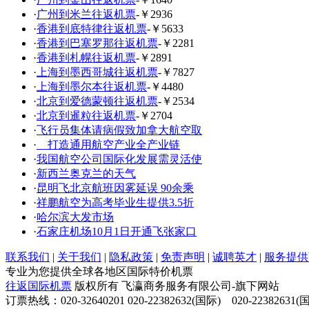
·
广州到米兰往返机票
-￥2936
·
香港到底特律往返机票
-￥5633
·
香港到巴塞罗那往返机票
-￥2281
·
香港到札幌往返机票
-￥2891
·
上海到墨西哥城往返机票
-￥7827
·
上海到墨尔本往返机票
-￥4480
·
北京到爱德蒙顿往返机票
-￥2534
·
北京到暹粒往返机票
-￥2704
·
飞行员集体请病假致加拿大航空取
·
打造通用航空产业全产业链
·
我国航空公司国际化发展需灵活使
·
新西兰奥克兰的天气
·
昆明飞北京航班因雾延误 90余乘
·
祥鹏航空为高考毕业生提供3.5折
·
哈尔滨大发市场
·
石家庄机场10月1日开通飞张家口
联系我们
|
关于我们
|
隐私政策
|
免责声明
|
诚聘英才
|
服务提供
专业为您提供全球各地区国际特价机票
往返国际机票
版权所有 飞瀛商务服务有限公司-旗下网站
订票热线：020-32640201 020-22382632(国际) 020-22382631