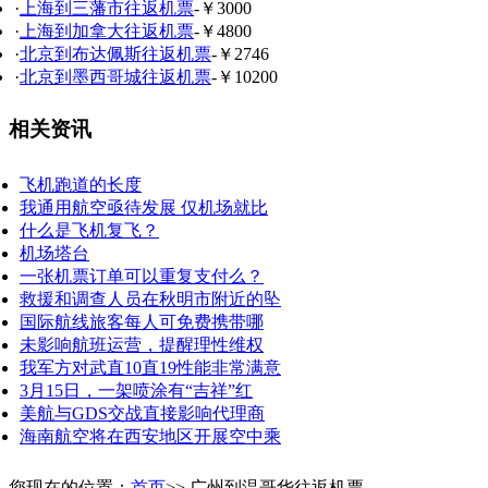
·
上海到三藩市往返机票
-￥3000
·
上海到加拿大往返机票
-￥4800
·
北京到布达佩斯往返机票
-￥2746
·
北京到墨西哥城往返机票
-￥10200
相关资讯
飞机跑道的长度
我通用航空亟待发展 仅机场就比
什么是飞机复飞？
机场塔台
一张机票订单可以重复支付么？
救援和调查人员在秋明市附近的坠
国际航线旅客每人可免费携带哪
未影响航班运营，提醒理性维权
我军方对武直10直19性能非常满意
3月15日，一架喷涂有“吉祥”红
美航与GDS交战直接影响代理商
海南航空将在西安地区开展空中乘
您现在的位置：
首页
>> 广州到温哥华往返机票