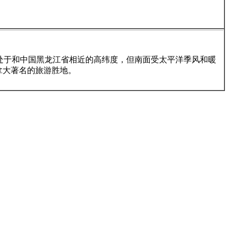
面傍海，虽处于和中国黑龙江省相近的高纬度，但南面受太平洋季风和暖
拿大著名的旅游胜地。