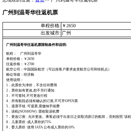
广州到温哥华往返机票
单程价格:
￥2650
出发城市:
广州
广州到温哥华往返机票限制条件和说明:
航程： 广州到温哥华
单程价格：￥2650
往返价格：￥2700
航空公司：中国国际航空（可以按客户要求改变航空公司和转机点）
舱位等级：经济舱
使用说明：
1．此票价为净价，不含任何费用
2．票价如有更改,恕不另行通知
3．不可签转,不可更改行程
4．所有航段必须有确认的订座,不可开OPEN票.
5．退票手续 :可退票,需缴纳手续费
6．误机(NOSHOW) :需收取误机费
7．更改订座 : 允许更改。乘客必须于出发日之前取消原订的航班，否则按照 '误机'
8．儿童票价 :成人票价的75%
9．婴儿票价 :使用 IATA 公布成人票价的10%