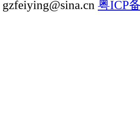
gzfeiying@sina.cn
粤ICP备