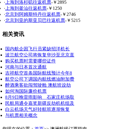
·
上海到洛杉矶往返机票
-￥2895
·
上海到釜汕往返机票
-￥1250
·
北京到阿姆斯特丹往返机票
-￥2746
·
北京到亚的斯亚贝巴往返机票
-￥5215
相关资讯
国内航企因飞行员紧缺招洋机长
波兰航空公司将恢复华沙至北京直
购买机票时需要哪些证件
河南与日本首次通航
吉祥航空首条国际航线预计今年8
航空公司下调国内航线燃油附加费
醉酒乘客欲闯驾驶舱 澳航班设劫
如何淘国际廉价机票
8月9日晚雷雨影响 石家庄机场取
民航局通令嘉奖新疆反劫机机组及
白云机场天气好转航班逐渐恢复
与机票相关概念
您现在的位置：
首页
>> 澳洲航线订票指南