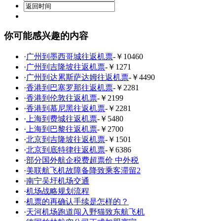
你可能感兴趣的内容
·
广州到墨西哥城往返机票
-￥10460
·
广州到吉隆坡往返机票
-￥1271
·
广州到达累斯萨达姆往返机票
-￥4490
·
香港到巴塞罗那往返机票
-￥2281
·
香港到伦敦往返机票
-￥2199
·
香港到慕尼黑往返机票
-￥2281
·
上海到费城往返机票
-￥5480
·
上海到巴黎往返机票
-￥2700
·
北京到吉隆坡往返机票
-￥1501
·
北京到底特律往返机票
-￥6386
·
部分国外航企税费超票价 中外税
·
美联航飞机故障备降致乘客滞留2
·
南宁吴圩机场交通
·
机场战略规划流程
·
机票的再确认手续是怎样的？
·
天河机场跑道闯入野猫致东航飞机