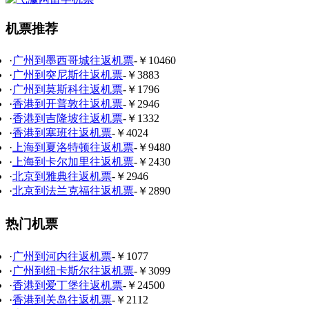
机票推荐
·
广州到墨西哥城往返机票
-￥10460
·
广州到突尼斯往返机票
-￥3883
·
广州到莫斯科往返机票
-￥1796
·
香港到开普敦往返机票
-￥2946
·
香港到吉隆坡往返机票
-￥1332
·
香港到塞班往返机票
-￥4024
·
上海到夏洛特顿往返机票
-￥9480
·
上海到卡尔加里往返机票
-￥2430
·
北京到雅典往返机票
-￥2946
·
北京到法兰克福往返机票
-￥2890
热门机票
·
广州到河内往返机票
-￥1077
·
广州到纽卡斯尔往返机票
-￥3099
·
香港到爱丁堡往返机票
-￥24500
·
香港到关岛往返机票
-￥2112