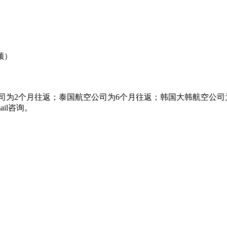
顿）
司为2个月往返；泰国航空公司为6个月往返；韩国大韩航空公司
il咨询。