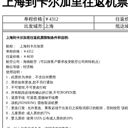
上海到卡尔加里往返机票
单程价格:
￥4312
往返价
出发城市:
上海
抵达城
上海到卡尔加里往返机票限制条件和说明:
航程： 上海到卡尔加里
单程价格：￥4312
往返价格：￥4630
航空公司：海南航空（可以按客户要求改变航空公司和转机点）
舱位等级：经济舱
使用说明：
1．此票价为净价，不含任何费用
2．票价如有更改,恕不另行通知
3．不可签转,不可更改行程
4．所有航段必须有确认的订座,不可开OPEN票.
5．退票手续 :可退票,需缴纳手续费
6．误机(NOSHOW) :需收取误机费
7．更改订座 : 允许更改。乘客必须于出发日之前取消原订的航班，否则按照 '误机'
8．儿童票价 :成人票价的75%
9．婴儿票价 :使用 IATA 公布成人票价的10%