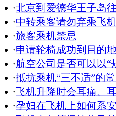
·
北京到爱德华王子岛
·
中转乘客请勿弃乘飞
·
旅客乘机禁忌
·
申请轮椅成功到目的
·
航空公司是否可以以“规
·
抵抗乘机“三不适”的
·
飞机升降时会耳痛、
·
孕妇在飞机上如何系