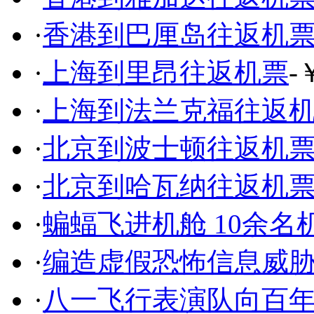
·
香港到巴厘岛往返机
·
上海到里昂往返机票
-
·
上海到法兰克福往返
·
北京到波士顿往返机
·
北京到哈瓦纳往返机
·
蝙蝠飞进机舱 10余名
·
编造虚假恐怖信息威
·
八一飞行表演队向百