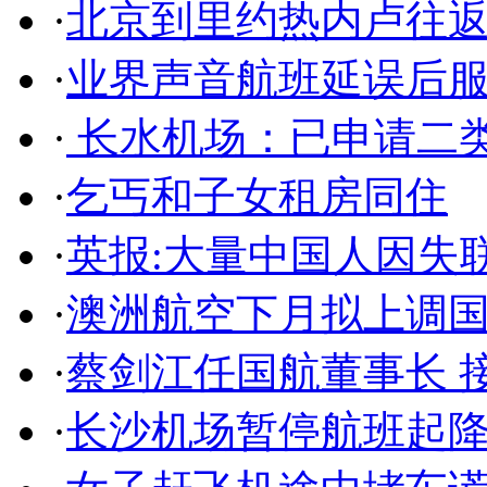
·
北京到里约热内卢往
·
业界声音航班延误后
·
长水机场：已申请二类
·
乞丐和子女租房同住
·
英报:大量中国人因失
·
澳洲航空下月拟上调
·
蔡剑江任国航董事长 
·
长沙机场暂停航班起降 