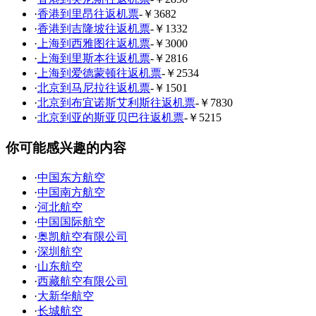
·
香港到里昂往返机票
-￥3682
·
香港到吉隆坡往返机票
-￥1332
·
上海到西雅图往返机票
-￥3000
·
上海到里斯本往返机票
-￥2816
·
上海到爱德蒙顿往返机票
-￥2534
·
北京到马尼拉往返机票
-￥1501
·
北京到布宜诺斯艾利斯往返机票
-￥7830
·
北京到亚的斯亚贝巴往返机票
-￥5215
你可能感兴趣的内容
·
中国东方航空
·
中国南方航空
·
河北航空
·
中国国际航空
·
奥凯航空有限公司
·
深圳航空
·
山东航空
·
西藏航空有限公司
·
大新华航空
·
长城航空