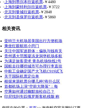
·
上海到墨尔本往返机票
-￥4480
·
上海到蒙特利尔往返机票
-￥3722
·
北京到曼城往返机票
-￥2848
·
北京到圣保罗往返机票
-￥5860
相关资讯
亚特兰大机场居美国出行方便机场
乘坐红眼航班小窍门
关注中国军迷群体：偏执与钱有关
贵州遇大范围凝冻龙洞堡机场多航
为满足旅客需求 青岛机场快线2号
国航去往哪些城市可办理行李直挂
中航工业确定国产大飞机C919试飞
关于国际机票定位单
根据来源机票分哪几种?有什么区
首都机场上演“空前大降落”：每
空乘如何通过幽默放松自己？
印尼找到失踪俄罗斯客机残骸 称
您现在的位置：
首页
>> 海南航空官方网站订票