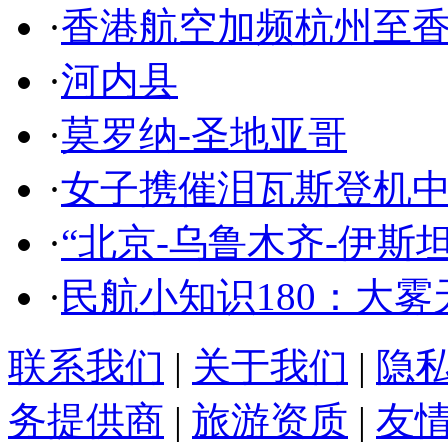
·
香港航空加频杭州至香
·
河内县
·
莫罗纳-圣地亚哥
·
女子携催泪瓦斯登机
·
“北京-乌鲁木齐-伊斯
·
民航小知识180：大
联系我们
|
关于我们
|
隐
务提供商
|
旅游资质
|
友