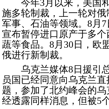
今年
3
月以来，美国
施多轮制裁，上一轮对俄
军事、石油等领域。
8
月
7
宣布暂停进口原产于多个
蔬等食品。
8
月
30
日，欧
俄进行新制裁。
乌克兰媒体
8
日援引
员国已经同意向乌克兰直
题，参加了北约峰会的乌
经透露同样消息，但被
5