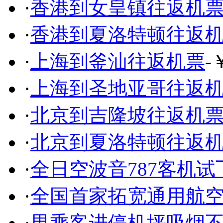
·
香港到女皇镇往返机
·
香港到夏洛特顿往返
·
上海到釜汕往返机票
-
·
上海到圣地亚哥往返
·
北京到吉隆坡往返机
·
北京到夏洛特顿往返
·
全日空波音787客机
·
全国首家拓宽通用航
·
男乘客进停机坪吸烟