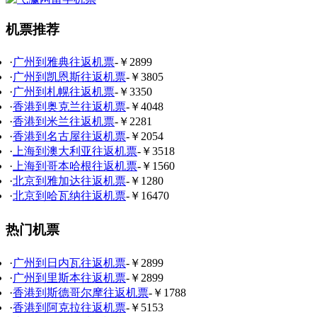
机票推荐
·
广州到雅典往返机票
-￥2899
·
广州到凯恩斯往返机票
-￥3805
·
广州到札幌往返机票
-￥3350
·
香港到奥克兰往返机票
-￥4048
·
香港到米兰往返机票
-￥2281
·
香港到名古屋往返机票
-￥2054
·
上海到澳大利亚往返机票
-￥3518
·
上海到哥本哈根往返机票
-￥1560
·
北京到雅加达往返机票
-￥1280
·
北京到哈瓦纳往返机票
-￥16470
热门机票
·
广州到日内瓦往返机票
-￥2899
·
广州到里斯本往返机票
-￥2899
·
香港到斯德哥尔摩往返机票
-￥1788
·
香港到阿克拉往返机票
-￥5153