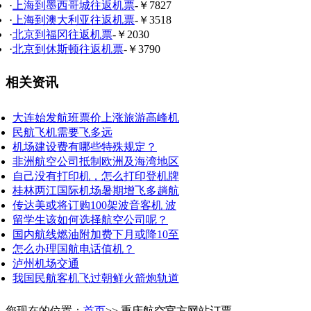
·
上海到墨西哥城往返机票
-￥7827
·
上海到澳大利亚往返机票
-￥3518
·
北京到福冈往返机票
-￥2030
·
北京到休斯顿往返机票
-￥3790
相关资讯
大连始发航班票价上涨旅游高峰机
民航飞机需要飞多远
机场建设费有哪些特殊规定？
非洲航空公司抵制欧洲及海湾地区
自己没有打印机，怎么打印登机牌
桂林两江国际机场暑期增飞多趟航
传达美或将订购100架波音客机 波
留学生该如何选择航空公司呢？
国内航线燃油附加费下月或降10至
怎么办理国航电话值机？
泸州机场交通
我国民航客机飞过朝鲜火箭炮轨道
您现在的位置：
首页
>> 重庆航空官方网站订票