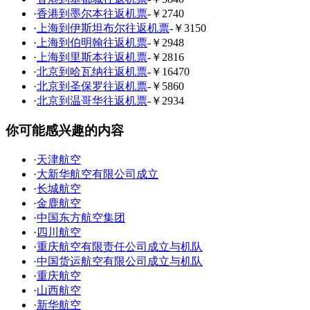
·
香港到墨尔本往返机票
-￥2740
·
上海到伊斯坦布尔往返机票
-￥3150
·
上海到伯明翰往返机票
-￥2948
·
上海到里斯本往返机票
-￥2816
·
北京到哈瓦纳往返机票
-￥16470
·
北京到圣保罗往返机票
-￥5860
·
北京到温哥华往返机票
-￥2934
你可能感兴趣的内容
·
天津航空
·
大新华航空有限公司成立
·
长城航空
·
金鹿航空
·
中国东方航空集团
·
四川航空
·
重庆航空有限责任公司成立与机队
·
中国货运航空有限公司成立与机队
·
重庆航空
·
山西航空
·
新华航空