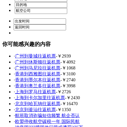
你可能感兴趣的内容
·
广州到曼城往返机票
-￥2939
·
广州到休斯顿往返机票
-￥4092
·
广州到马尼拉往返机票
-￥1068
·
香港到西雅图往返机票
-￥3100
·
香港到墨尔本往返机票
-￥2740
·
香港到奥兰多往返机票
-￥3998
·
上海到罗马往返机票
-￥2726
·
上海到卡尔加里往返机票
-￥2430
·
北京到哈瓦纳往返机票
-￥16470
·
北京到釜汕往返机票
-￥1350
·
航班取消诈骗短信频繁 航企否认
·
欧盟停收航空碳税一年 国际民航