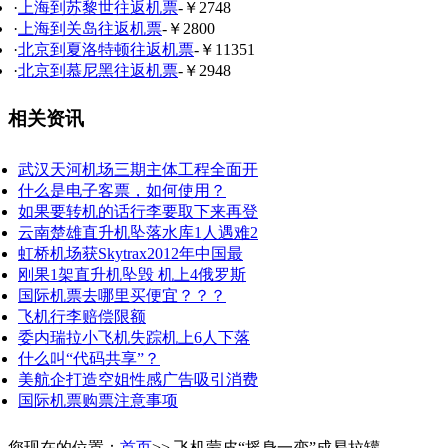
·
上海到苏黎世往返机票
-￥2748
·
上海到关岛往返机票
-￥2800
·
北京到夏洛特顿往返机票
-￥11351
·
北京到慕尼黑往返机票
-￥2948
相关资讯
武汉天河机场三期主体工程全面开
什么是电子客票，如何使用？
如果要转机的话行李要取下来再登
云南楚雄直升机坠落水库1人遇难2
虹桥机场获Skytrax2012年中国最
刚果1架直升机坠毁 机上4俄罗斯
国际机票去哪里买便宜？？？
飞机行李赔偿限额
委内瑞拉小飞机失踪机上6人下落
什么叫“代码共享”？
美航企打造空姐性感广告吸引消费
国际机票购票注意事项
您现在的位置：
首页
>> 飞机蒙皮“摇身一变”成易拉罐