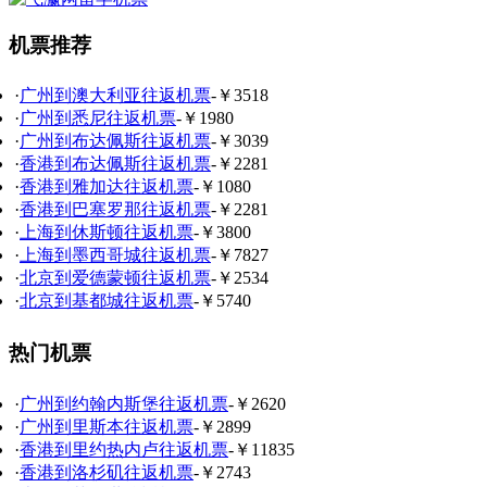
机票推荐
·
广州到澳大利亚往返机票
-￥3518
·
广州到悉尼往返机票
-￥1980
·
广州到布达佩斯往返机票
-￥3039
·
香港到布达佩斯往返机票
-￥2281
·
香港到雅加达往返机票
-￥1080
·
香港到巴塞罗那往返机票
-￥2281
·
上海到休斯顿往返机票
-￥3800
·
上海到墨西哥城往返机票
-￥7827
·
北京到爱德蒙顿往返机票
-￥2534
·
北京到基都城往返机票
-￥5740
热门机票
·
广州到约翰内斯堡往返机票
-￥2620
·
广州到里斯本往返机票
-￥2899
·
香港到里约热内卢往返机票
-￥11835
·
香港到洛杉矶往返机票
-￥2743